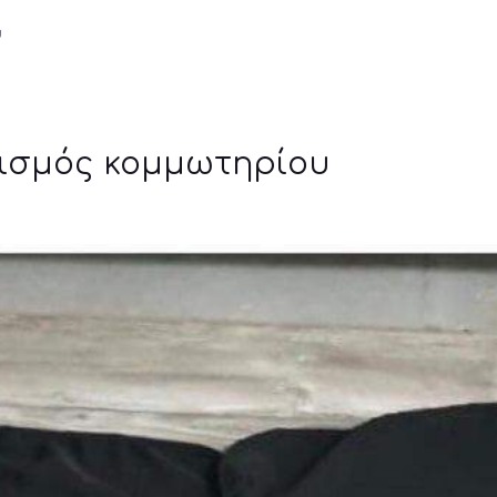
υ
υχισμός κομμωτηρίου