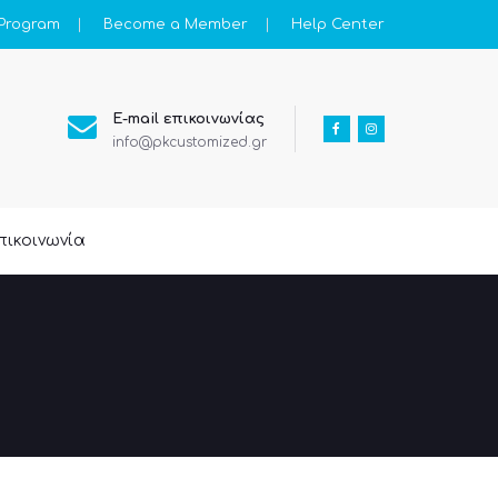
 Program
Become a Member
Help Center
E-mail επικοινωνίας
info@pkcustomized.gr
πικοινωνία