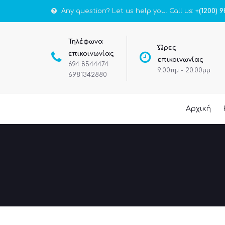
Any question? Let us help you. Call us:
+(1200) 9
Τηλέφωνα
Ώρες
επικοινωνίας
επικοινωνίας
694 8544474
9:00πμ - 20:00μμ
6981342880
Αρχική