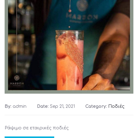
By:
admin
Date:
Sep 21, 2021
Category:
Ποδιές
Ράψιμο σε εταιρικές ποδιές