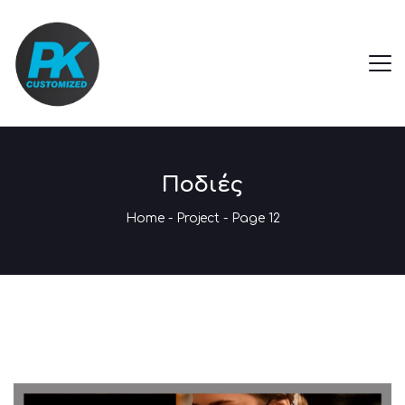
Ποδιές
Home
-
Project
- Page 12