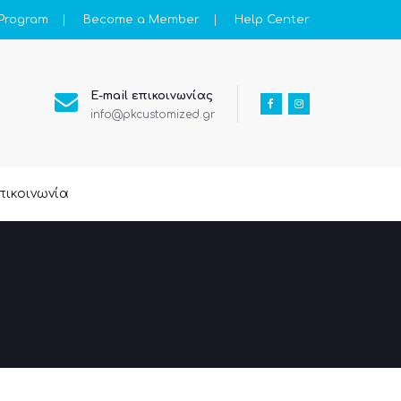
 Program
Become a Member
Help Center
E-mail επικοινωνίας
info@pkcustomized.gr
πικοινωνία