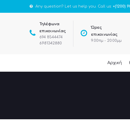
Any question? Let us help you. Call us:
+(1200) 9
Τηλέφωνα
Ώρες
επικοινωνίας
επικοινωνίας
694 8544474
9:00πμ - 20:00μμ
6981342880
Αρχική