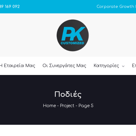
Corporate Growth
89 169 092
Η Εταιρεία Μας
Οι Συνεργάτες Μας
Κατηγορίες
Ε
Ποδιές
Home
-
Project
- Page 5