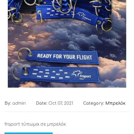
By:
admin
Date:
Oct 07, 2021
Category:
Μπρελόκ
fraport τύπωμα σε μπρελόκ