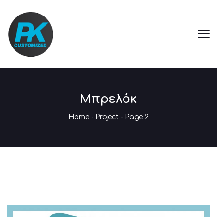
Μπρελόκ
Home
-
Project
- Page 2