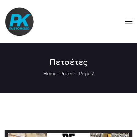
Πετσέτες
Home
-
Project
- Page 2