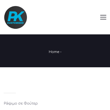
Home
-
Ράψιμο σε Φούτερ