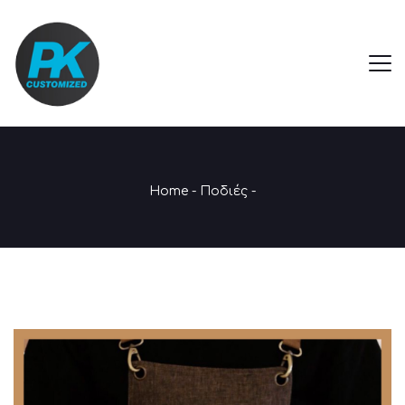
Home
-
Ποδιές
-