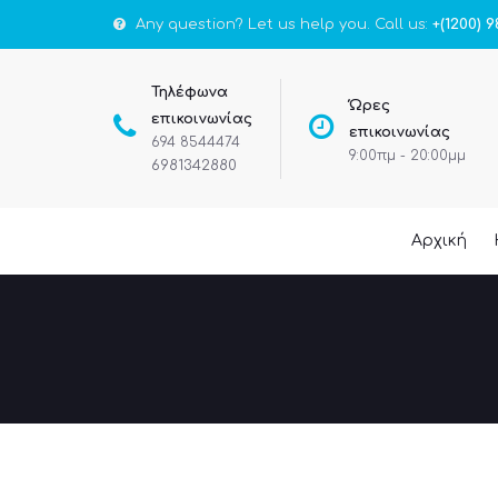
Any question? Let us help you. Call us:
+(1200) 9
Τηλέφωνα
Ώρες
επικοινωνίας
επικοινωνίας
694 8544474
9:00πμ - 20:00μμ
6981342880
Αρχική