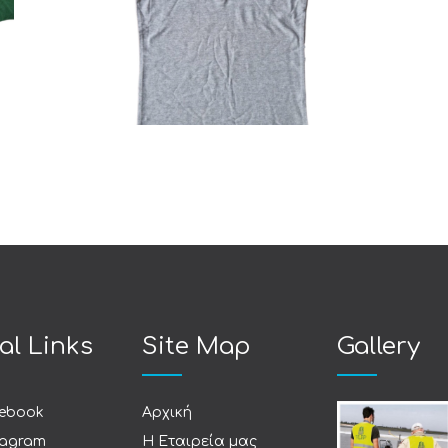
Polo
al Links
Site Map
Gallery
ebook
Αρχική
tagram
Η Εταιρεία μας