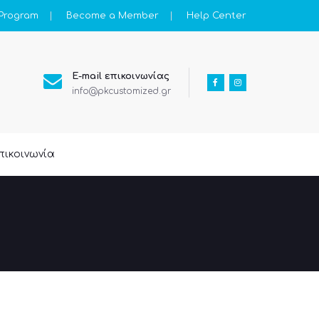
 Program
Become a Member
Help Center
E-mail επικοινωνίας
info@pkcustomized.gr
πικοινωνία