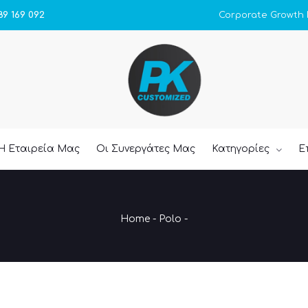
Corporate Growth
89 169 092
Η Εταιρεία Μας
Οι Συνεργάτες Μας
Κατηγορίες
Ε
Home
-
Polo
-