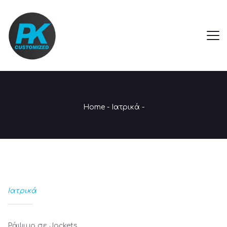
Home
-
Ιατρικά
-
Ιατρικά
Ράψιμο σε Jackets