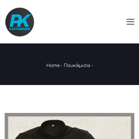
Home
-
Πουκάμισα
-