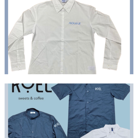
Πουκάμισα
Πουκάμισα