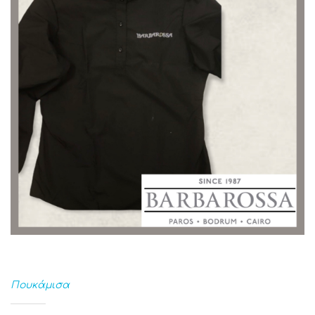
Πουκάμισα