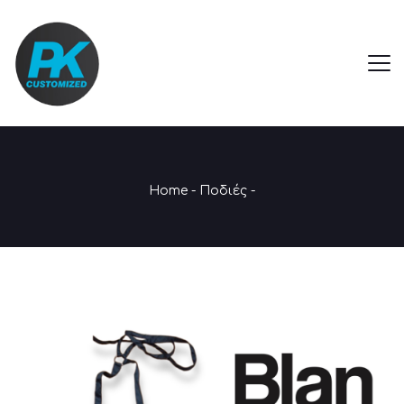
Home
-
Ποδιές
-