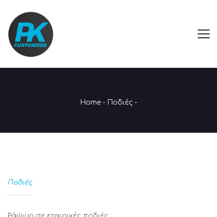
Home
-
Ποδιές
-
Ποδιές
Ράψιμο σε εταιρικές ποδιές