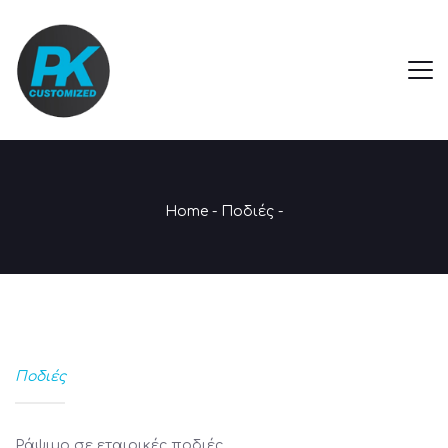
Home
-
Ποδιές
-
Ποδιές
Ράψιμο σε εταιρικές ποδιές