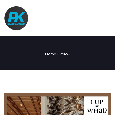
Home
-
Polo
-