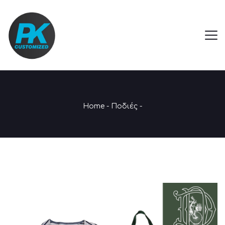
Home
-
Ποδιές
-