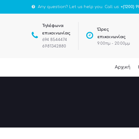
Any question? Let us help you. Call us:
+(1200) 9
Τηλέφωνα
Ώρες
επικοινωνίας
επικοινωνίας
694 8544474
9:00πμ - 20:00μμ
6981342880
Αρχική