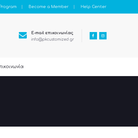
 Program
Become a Member
Help Center
E-mail επικοινωνίας
info@pkcustomized.gr
πικοινωνία