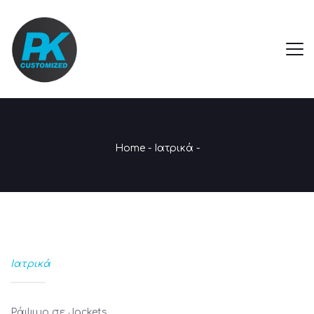
Home
-
Ιατρικά
-
Ιατρικά
Ράψιμο σε Jackets