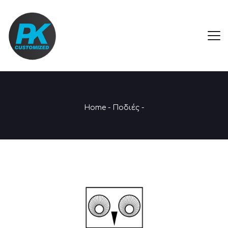
Home
-
Ποδιές
-