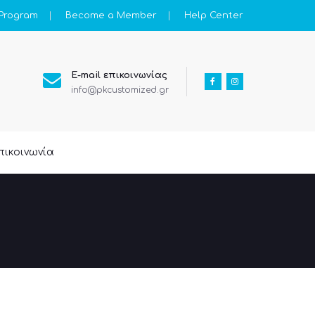
 Program
Become a Member
Help Center
E-mail επικοινωνίας
info@pkcustomized.gr
πικοινωνία