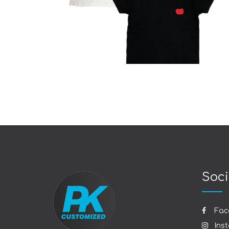
Μπλουζάκια
Soci
Fac
Ins