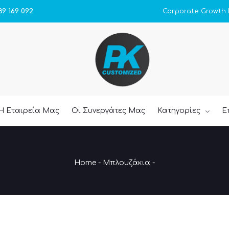
Corporate Growth
89 169 092
Η Εταιρεία Μας
Οι Συνεργάτες Μας
Κατηγορίες
Ε
Home
-
Μπλουζάκια
-