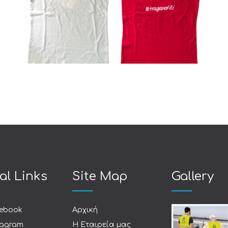
Μπλουζάκια
al Links
Site Map
Gallery
ebook
Αρχική
tagram
Η Εταιρεία μας