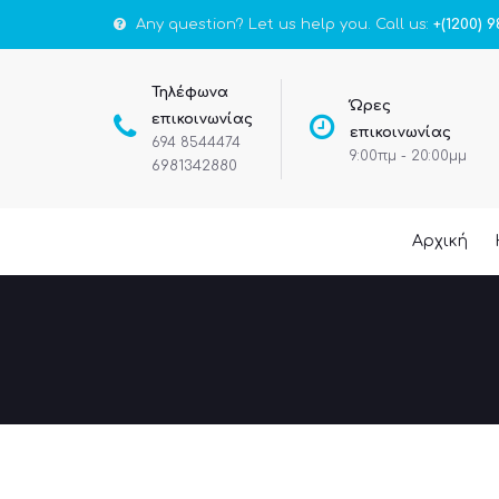
Any question? Let us help you. Call us:
+(1200) 9
Τηλέφωνα
Ώρες
επικοινωνίας
επικοινωνίας
694 8544474
9:00πμ - 20:00μμ
6981342880
Αρχική