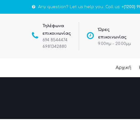
Any question? Let us help you. Call us:
+(1200) 9
Τηλέφωνα
Ώρες
επικοινωνίας
επικοινωνίας
694 8544474
9:00πμ - 20:00μμ
6981342880
Αρχική