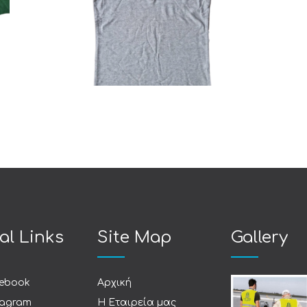
Polo
al Links
Site Map
Gallery
ebook
Αρχική
tagram
Η Εταιρεία μας