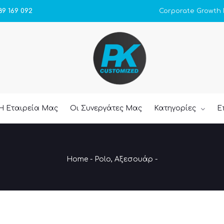
Corporate Growth
89 169 092
Η Εταιρεία Μας
Οι Συνεργάτες Μας
Κατηγορίες
Ε
Home
-
Polo
,
Αξεσουάρ
-