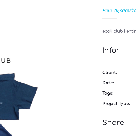
Polo
,
Αξεσουά
ecali club kent
Infor
Client:
Date:
Tags:
Project Type:
Share