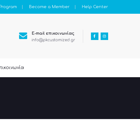
 Program
Become a Member
Help Center
E-mail επικοινωνίας
info@pkcustomized.gr
πικοινωνία