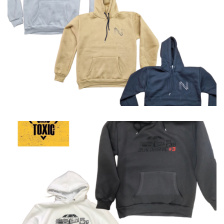
Φούτερ
Φούτερ