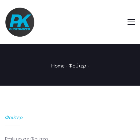
Home
-
Φούτερ
-
Φούτερ
Ράψιμο σε Φούτερ