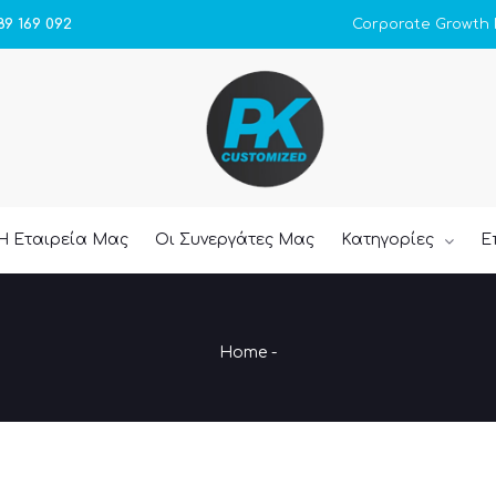
Corporate Growth
89 169 092
Η Εταιρεία Μας
Οι Συνεργάτες Μας
Κατηγορίες
Ε
Home
-