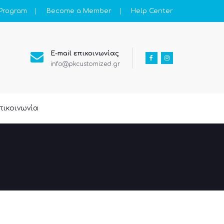
 Program
Become a Member
Help Center
E-mail επικοινωνίας
info@pkcustomized.gr
πικοινωνία