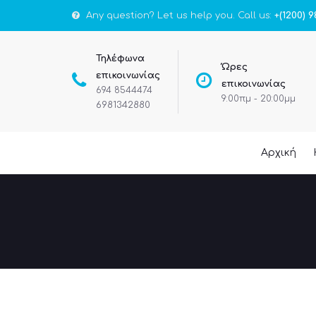
Any question? Let us help you. Call us:
+(1200) 9
Τηλέφωνα
Ώρες
επικοινωνίας
επικοινωνίας
694 8544474
9:00πμ - 20:00μμ
6981342880
Αρχική