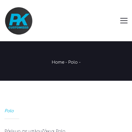
Home
-
Polo
-
Polo
Ράψιμο σε μπλουζάκια Polo