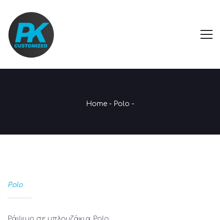
Home
-
Polo
-
Polo
Ράψιμο σε μπλουζάκια Polo