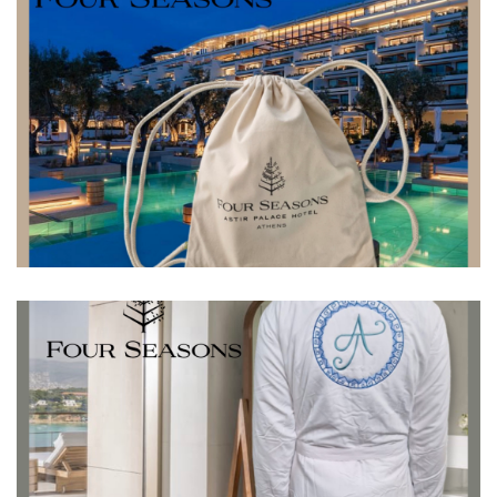
Αξεσουάρ
Ξενοδοχεία
Ξενοδοχεία
Πετσέτες