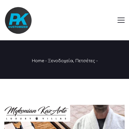
Home
-
Ξενοδοχεία
,
Πετσέτες
-