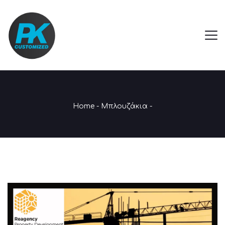
Home
-
Μπλουζάκια
-