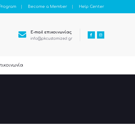
 Program
Become a Member
Help Center
E-mail επικοινωνίας
info@pkcustomized.gr
πικοινωνία