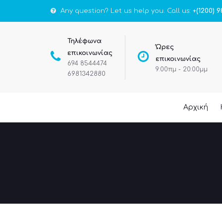
Any question? Let us help you. Call us:
+(1200) 9
Τηλέφωνα
Ώρες
επικοινωνίας
επικοινωνίας
694 8544474
9:00πμ - 20:00μμ
6981342880
Αρχική