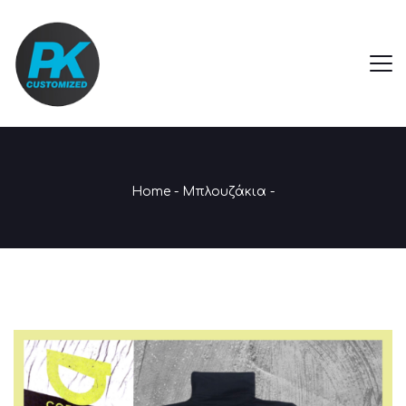
Home
-
Μπλουζάκια
-