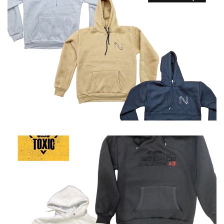
Φούτερ
Φούτερ