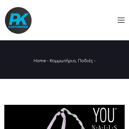
Home
-
Κομμωτήριο
,
Ποδιές
-