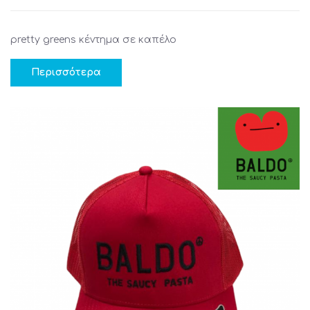
pretty greens κέντημα σε καπέλο
Περισσότερα