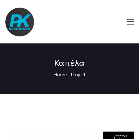
Καπέλα
Home
-
Project