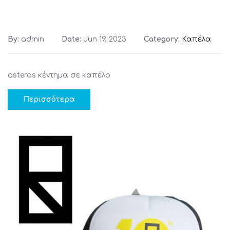
By:
admin
Date:
Jun 19, 2023
Category:
Καπέλα
asteras κέντημα σε καπέλο
Περισσότερα