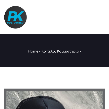
Home
-
Καπέλα
,
Κομμωτήριο
-