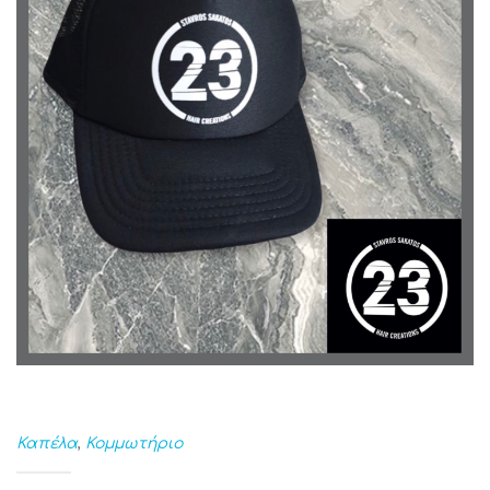
Καπέλα
,
Κομμωτήριο