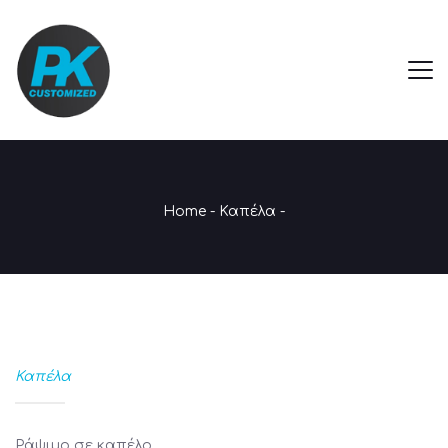
Home
-
Καπέλα
-
Καπέλα
Ράψιμο σε καπέλο