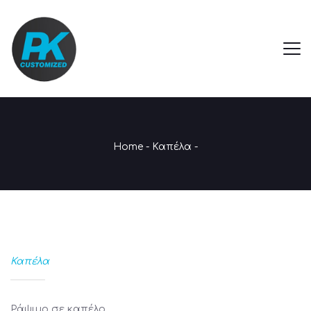
Home
-
Καπέλα
-
Καπέλα
Ράψιμο σε καπέλο