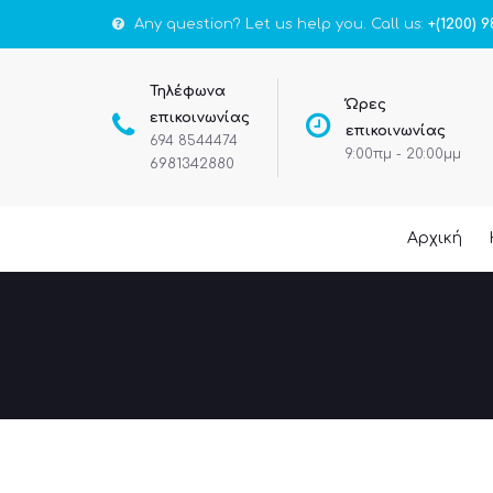
Any question? Let us help you. Call us:
+(1200) 9
Τηλέφωνα
Ώρες
επικοινωνίας
επικοινωνίας
694 8544474
9:00πμ - 20:00μμ
6981342880
Αρχική