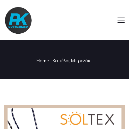
Home
-
Καπέλα
,
Μπρελόκ
-