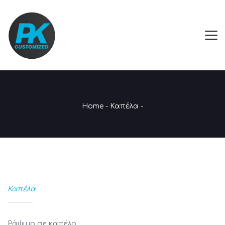
Home
-
Καπέλα
-
Καπέλα
Ράψιμο σε καπέλο