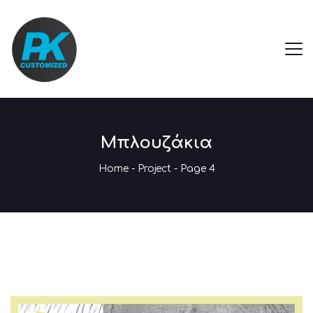
Μπλουζάκια
Home
-
Project
- Page 4